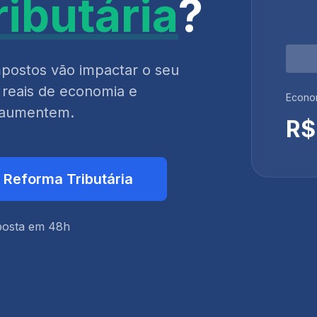
ibutária
?
postos vão impactar o seu
 reais de economia e
Econom
s aumentem.
R$
a Reforma Tributária
posta em 48h