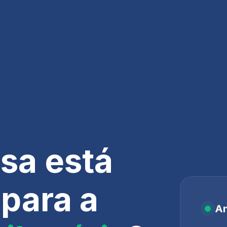
sa está
para a
An