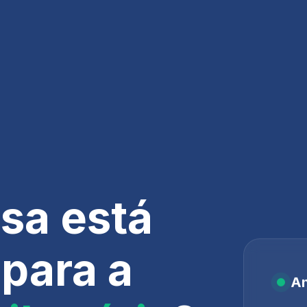
sa está
para a
An