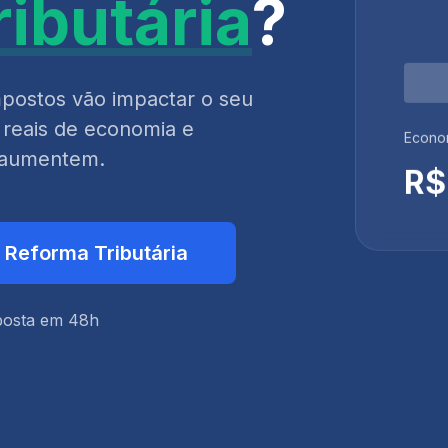
ibutária
?
postos vão impactar o seu
 reais de economia e
Econom
s aumentem.
R$
a Reforma Tributária
posta em 48h